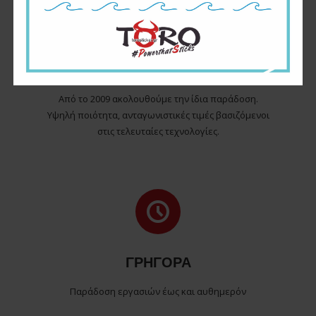
10 ΧΡΟΝΙΑ ΕΜΠΕΙΡΙΑΣ
Από το 2009 ακολουθούμε την ίδια παράδοση.
Υψηλή ποιότητα, ανταγωνιστικές τιμές βασιζόμενοι
στις τελευταίες τεχνολογίες.
ΓΡΗΓΟΡΑ
Παράδοση εργασιών έως και αυθημερόν